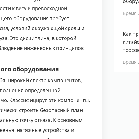
обору
сти к весу и превосходной
Время 
ящего оборудования требует
сил, условий окружающей среды и
Как п
за. Это дисциплина, в которой
китайс
облюдение инженерных принципов
тросо
Время 
ого оборудования
бя широкий спектр компонентов,
ыполнения определенной
ме. Классифицируя эти компоненты,
тически строить безопасный план
льную точку отказа. К основным
венья, натяжные устройства и