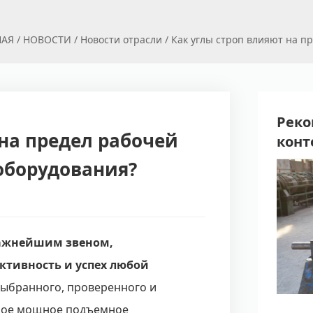
НАЯ
/
НОВОСТИ
/
Новости отрасли
/
Как углы строп влияют на п
Реко
 на предел рабочей
конт
оборудования?
важнейшим звеном,
ктивность и успех любой
выбранного, проверенного и
мое мощное подъемное