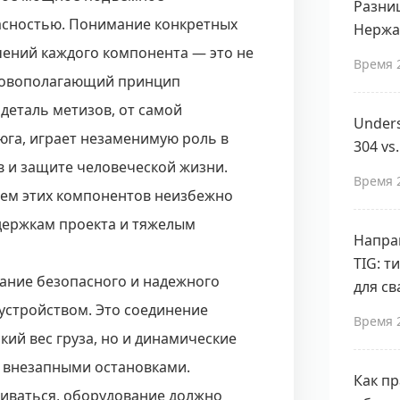
Разни
асностью. Понимание конкретных
Нержа
чений каждого компонента — это не
Время 
сновополагающий принцип
деталь метизов, от самой
Unders
юга, играет незаменимую роль в
304 vs
в и защите человеческой жизни.
Время 
ем этих компонентов неизбежно
держкам проекта и тяжелым
Напра
TIG: т
ание безопасного и надежного
для с
устройством. Это соединение
Время 
ий вес груза, но и динамические
и внезапными остановками.
Как п
чиваться, оборудование должно