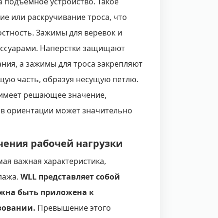
а подъемное устройство. Такое
е или раскручивание троса, что
остность. Зажимы для веревок и
ессуарами. Наперстки защищают
ания, а зажимы для троса закрепляют
щую часть, образуя несущую петлю.
 имеет решающее значение,
 в ориентации может значительно
чения рабочей нагрузки
мая важная характеристика,
лажа.
WLL представляет собой
лжна быть приложена к
зовании.
Превышение этого