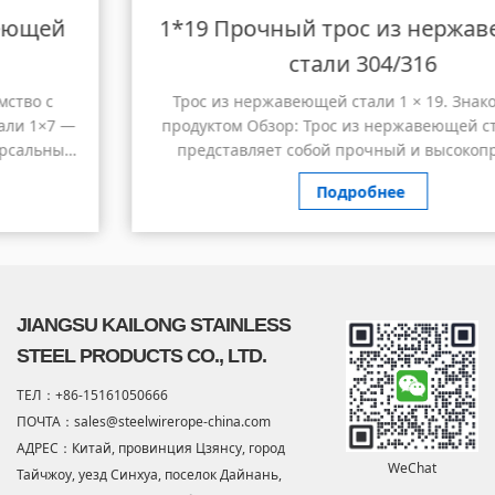
1*19 Прочный трос из нержавеющей
стали 304/316
Трос из нержавеющей стали 1 × 19. Знакомство с
продуктом Обзор: Трос из нержавеющей стали 1×19
представляет собой прочный и высокопрочный
канат, изготовленный из одной пряди из 19
Подробнее
отдельных пров...
JIANGSU KAILONG STAINLESS
STEEL PRODUCTS CO., LTD.
ТЕЛ：+86-15161050666
ПОЧТА：sales@steelwirerope-china.com
АДРЕС：Китай, провинция Цзянсу, город
WeChat
Тайчжоу, уезд Синхуа, поселок Дайнань,