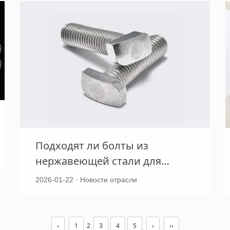
Подходят ли болты из
нержавеющей стали для
работы в условиях высоких
2026-01-22 · Новости отрасли
температур?
‹
1
2
3
4
5
›
››