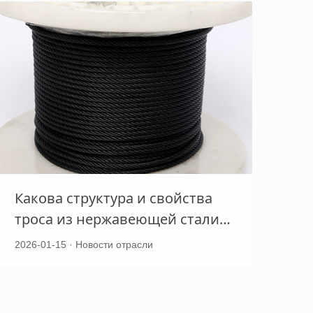
Какова структура и свойства
троса из нержавеющей стали?
Почему он сохраняет высокую
2026-01-15 · Новости отрасли
производительность в
экстремальных условиях?