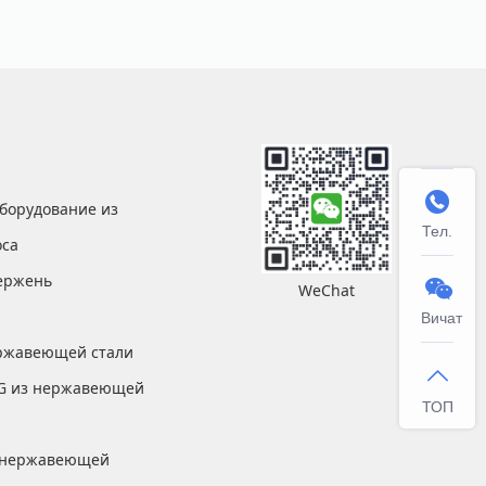

борудование из
Тел.
оса
тержень

WeChat
Вичат
ржавеющей стали

IG из нержавеющей
ТОП
 нержавеющей