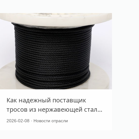
Как надежный поставщик
тросов из нержавеющей стали
может улучшить вашу
2026-02-08 · Новости отрасли
производственную
деятельность?