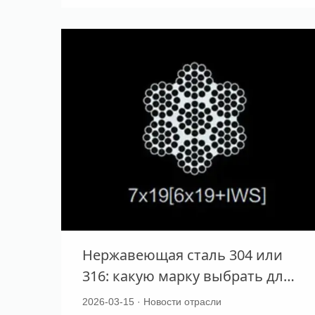
сравнению с болтами из
углеродистой стали?
Нержавеющая сталь 304 или
316: какую марку выбрать для
троса, крепежа и
2026-03-15 · Новости отрасли