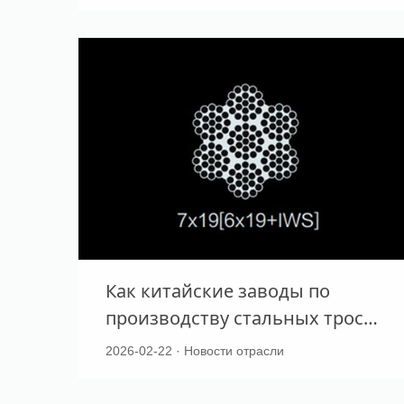
оборудования?
Как китайские заводы по
производству стальных тросов
соответствуют
2026-02-22 · Новости отрасли
международным стандартам
качества?