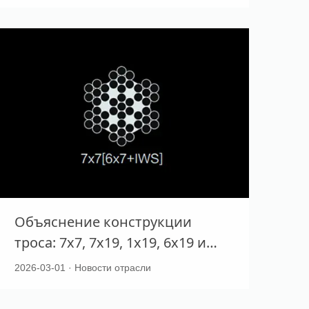
для вашего применения
Объяснение конструкции
троса: 7x7, 7x19, 1x19, 6x19 и
как выбрать правильную
2026-03-01 · Новости отрасли
конфигурацию